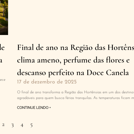
de
Final de ano na Região das Hortên
a
clima ameno, perfume das flores e
descanso perfeito na Doce Canela
rece
17 de dezembro de 2025
O final de ano transforma a Região das Hortênsias em um dos destino
agradáveis para quem busca férias tranquilas. As temperaturas ficam 
CONTINUE LENDO +
2
3
4
5