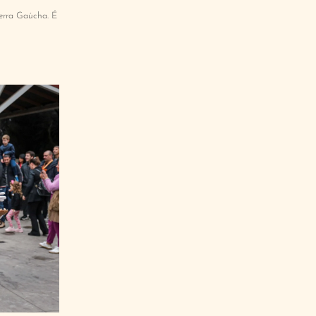
erra Gaúcha. É