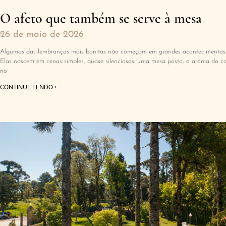
O afeto que também se serve à mesa
26 de maio de 2026
Algumas das lembranças mais bonitas não começam em grandes acontecimentos
Elas nascem em cenas simples, quase silenciosas: uma mesa posta, o aroma do c
no
CONTINUE LENDO +