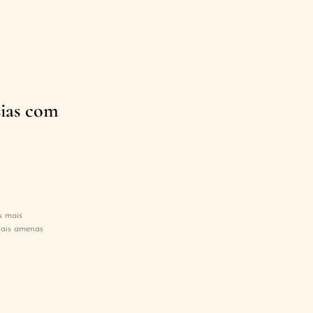
sias com
s mais
mais amenas