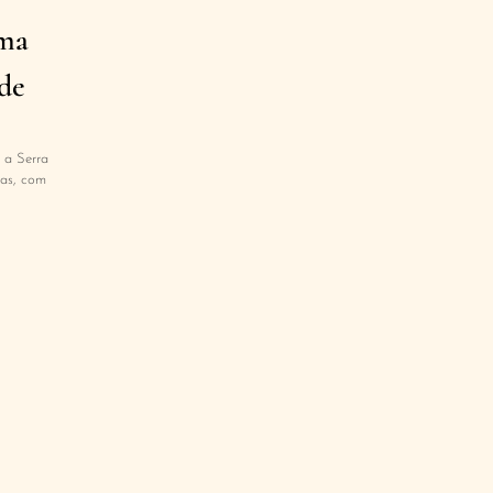
uma
de
 a Serra
as, com