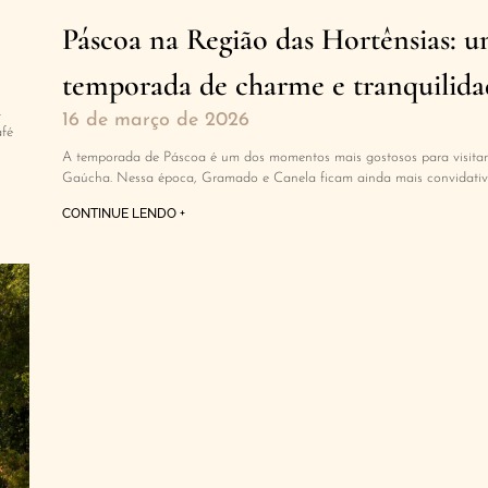
Páscoa na Região das Hortênsias: 
temporada de charme e tranquilida
.
16 de março de 2026
afé
A temporada de Páscoa é um dos momentos mais gostosos para visitar
Gaúcha. Nessa época, Gramado e Canela ficam ainda mais convidativ
CONTINUE LENDO +