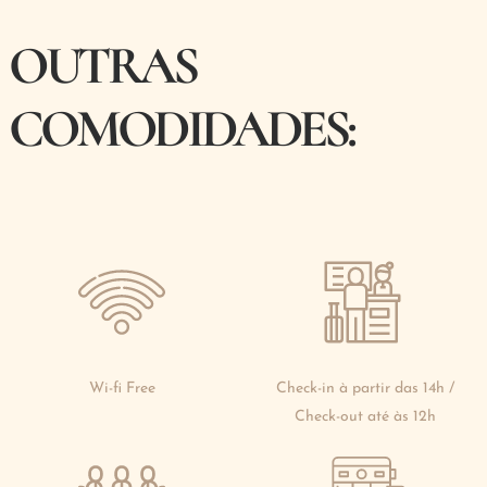
OUTRAS
COMODIDADES:
Wi-fi Free
Check-in à partir das 14h /
Check-out até às 12h