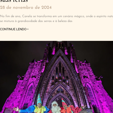
28 de novembro de 2024
No fim de ano, Canela se transforma em um cenário mágico, onde o espírito nat
se mistura à grandiosidade das serras e à beleza das
CONTINUE LENDO +