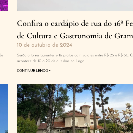
Confira o cardápio de rua do 16º Fe
de Cultura e Gastronomia de Gra
10 de outubro de 2024
de
Serão oito restaurantes e 16 pratos com valores entre R$ 25 e R$ 50. 
acontece de 10 a 20 de outubro no Lago
CONTINUE LENDO +