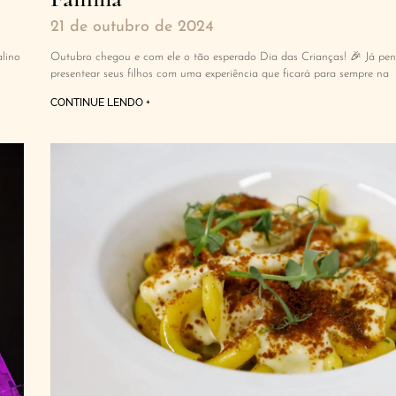
21 de outubro de 2024
alino
Outubro chegou e com ele o tão esperado Dia das Crianças! 🎉 Já pe
presentear seus filhos com uma experiência que ficará para sempre na
CONTINUE LENDO +