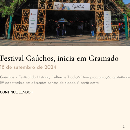
Festival Gaúchos, inicia em Gramado
18 de setembro de 2024
Gaúchos – Festival da História, Cultura e Tradição’ terá programação gratuita de
29 de setembro em diferentes pontos da cidade. A partir desta
CONTINUE LENDO +
1