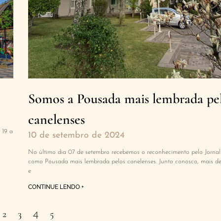
Somos a Pousada mais lembrada pe
canelenses
 19 a
10 de setembro de 2024
No último dia 07 de setembro recebemos o reconhecimento pelo Jornal
como Pousada mais lembrada pelos canelenses. Junto conosco, mais d
e
CONTINUE LENDO +
4
2
3
5