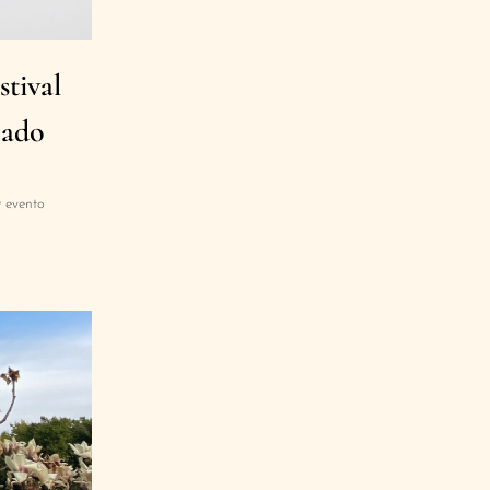
stival
mado
O evento