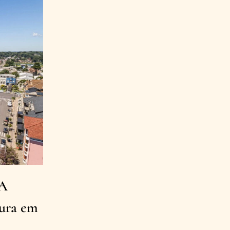
 A
tura em